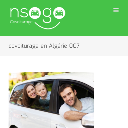
Skip
to
content
covoiturage-en-Algérie-007