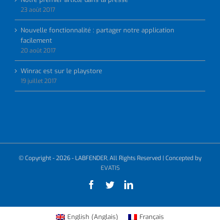
23 août 2017
Nouvelle fonctionnalité : partager notre application
facilement
20 août 2017
Winrac est sur le playstore
19 juillet 2017
© Copyright -
2026 - LABFENDER, All Rights Reserved | Concepted by
EVATIS
Facebook
Twitter
LinkedIn
Anglais
English
Français
(
)